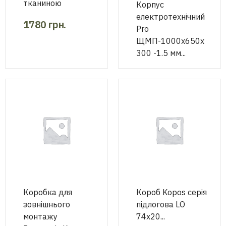
тканиною
Корпус
електротехнічний
1780
грн.
Pro
ЩМП-1000х650х
300 -1.5 мм...
9800
грн.
Коробка для
Короб Kopos серія
зовнішнього
підлогова LО
монтажу
74х20...