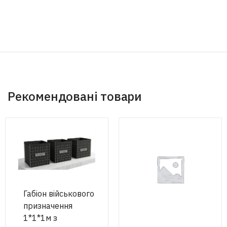
Рекомендовані товари
Габіон військового
призначення
1*1*1м з