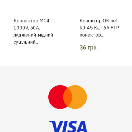
Коннектор MC4
Конектор OK-net
1000V, 50A,
RJ-45 Кат.6А FTP
луджений-мідний
конектор...
суцільний...
36
грн.
108
грн.