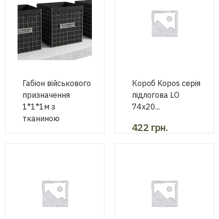
Габіон військового
Короб Kopos серія
призначення
підлогова LО
1*1*1м з
74х20...
тканиною
422
грн.
1780
грн.