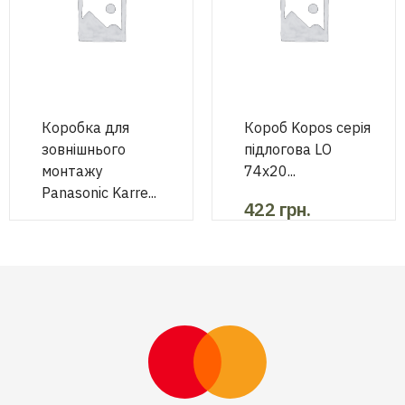
Коробка для
Короб Kopos серія
зовнішнього
підлогова LО
монтажу
74х20...
Panasonic Karre...
422
грн.
75
грн.