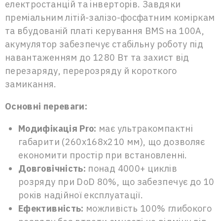
електростанцій та інверторів. Завдяки
преміальним літій-залізо-фосфатним коміркам
та вбудованій платі керування BMS на 100A,
акумулятор забезпечує стабільну роботу під
навантаженням до 1280 Вт та захист від
перезаряду, перерозряду й короткого
замикання.
Основні переваги:
Модифікація Pro:
має ультракомпактні
габарити (260х168х210 мм), що дозволяє
економити простір при встановленні.
Довговічність:
понад 4000+ циклів
розряду при DoD 80%, що забезпечує до 10
років надійної експлуатації.
Ефективність:
можливість 100% глибокого