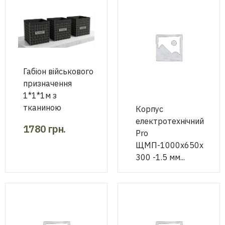
Габіон військового
призначення
1*1*1м з
тканиною
Корпус
електротехнічний
1780
грн.
Pro
ЩМП-1000х650х
300 -1.5 мм...
9800
грн.