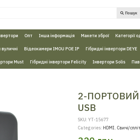
Пошук
нвертори
Опт
Інша інформація
Макети зброї
Категорії о
 вуличні
Відеокамери IMOU POE IP
Гібридні інвертори DEYE
ертори Must
Гібридні інвертори Felicity
Інвертори Solis
Пав
2-ПОРТОВИЙ
USB
SKU:
YT-15677
Categories:
HDMI
,
Свичі/спл