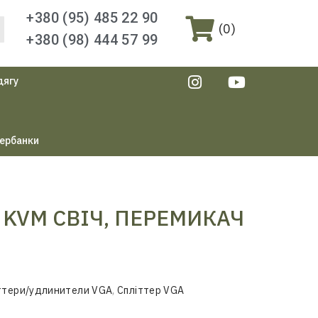
+380 (95) 485 22 90
(
0
)
+380 (98) 444 57 99
дягу
ербанки
 KVM СВІЧ, ПЕРЕМИКАЧ
іттери/удлинители VGA
,
Спліттер VGA