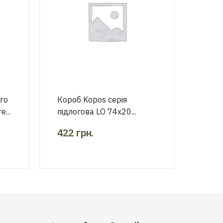
го
Короб Kopos серія
...
підлогова LО 74х20...
422
грн.