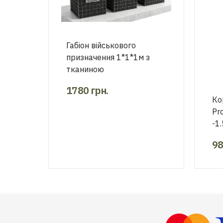
Габіон військового
призначення 1*1*1м з
тканиною
1780
грн.
Ко
Pr
-1.
9