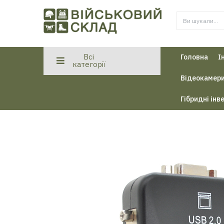
Всі
Головна
І
категорії
Відеокамери
Гібридні інв