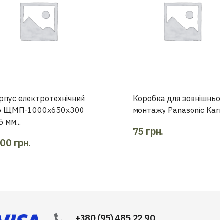
рпус електротехнічний
Коробка для зовнішньо
o ЩМП-1000х650х300
монтажу Panasonic Karre
5 мм...
75
грн.
800
грн.
+380 (95) 485 22 90