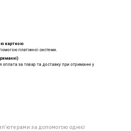
ою карткою
опомогою платіжної системи
.
триманні)
я оплата за товар та доставку при отриманні у
мп’ютерами за допомогою однієї