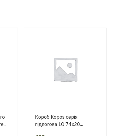
го
Короб Kopos серія
...
підлогова LО 74х20...