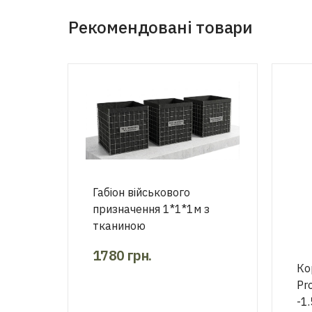
Рекомендовані товари
Габіон військового
призначення 1*1*1м з
тканиною
1780
грн.
Ко
Pr
-1.