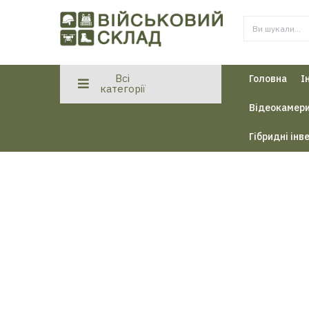
Всі
Головна
І
категорії
Відеокамери
Гібридні інв