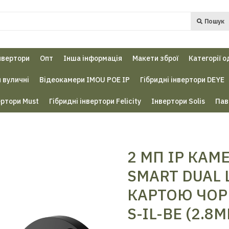
Пошук
нвертори
Опт
Інша інформація
Макети зброї
Категорії о
 вуличні
Відеокамери IMOU POE IP
Гібридні інвертори DEYE
ертори Must
Гібридні інвертори Felicity
Інвертори Solis
Пав
2 MП IP КА
SMART DUAL 
КАРТОЮ ЧОР
S-IL-BE (2.8М