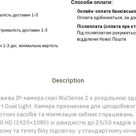
Способи оплати:
Онлайн-оплата банківськ
алість доставки 1-3
Оплата здійснюється, за д
Післяплата (оплата при о
–
тривалість доставки 1-3
Під післяплатою розумієтьс
відділенні Нової Пошти.
и 1-3 дні, мінімальна вартість
Description
ева IP-камера серії WizSense 2 з роздільною зд
rt Dual Light. Камера призначена для цілодобов
ртних засобів та мінімізацію хибних спрацювань
ll HD (1920×1080) зі швидкістю до 25/30 кадрів з
ону та теплу білу підсвітку: у стандартному нічн