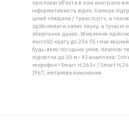
при появі об’єкта в зоні контролю в
інформативність відео. Камера підтри
цілей «людина / транспорт», а тако
здійснювати запис звуку, а сучасні
зберігання даних. Живлення здійсню
microSD карту до 256 ГБ і має міцний
будь-яких погодних умов. Ключові пер
підсвітка до 30 м • AI-аналітика: Int
мікрофон • Smart H.265+ / Smart H.26
IP67, металеве виконання