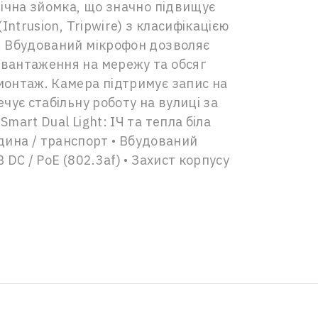
 нічна зйомка, що значно підвищує
Intrusion, Tripwire) з класифікацією
и. Вбудований мікрофон дозволяє
авантаження на мережу та обсяг
 монтаж. Камера підтримує запис на
чує стабільну роботу на вулиці за
mart Dual Light: ІЧ та тепла біла
людина / транспорт • Вбудований
 DC / PoE (802.3af) • Захист корпусу