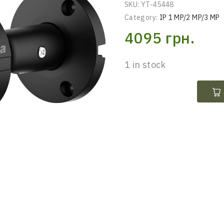
SKU:
YT-45448
Category:
IP 1 MP/2 MP/3 MP
4095
грн.
1 in stock