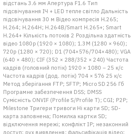
відстань 3.6 мм Апертура F1.6 Тип
підсвічування ІЧ + LED тепле світло Дальність
підсвічування 30 м Відео компресія H.265;
H.264; H.264H; H.264B/Smart H.265+; Smart
H.264+ Кількість потоків 2 Роздільна здатність
відео 1080p (1920 × 1080); 1.3M (1280 × 960);
720p (1280 × 720); D1 (704×576/704×480); VGA
(640 × 480); CIF (352 × 288/352 × 240) Частота
кадрів (головний потік) 1920 × 1080 – 25 к/с
Частота кадрів (дод. потік) 704 × 576 25 к/с
Метод зберігання FTP; SFTP; Micro SD 256 Гб
Програмне забезпечення DSS; DMSS
Сумісність ONVIF (Profile S/Profile T); CGI; P2P;
Milestone Тригери тривоги Ні карти SD; SD-
карта заповнена; Помилка картки SD;
відключення мережі; конфлікт IP; незаконний
доступ; рух виявлення; фальсифікація відео;