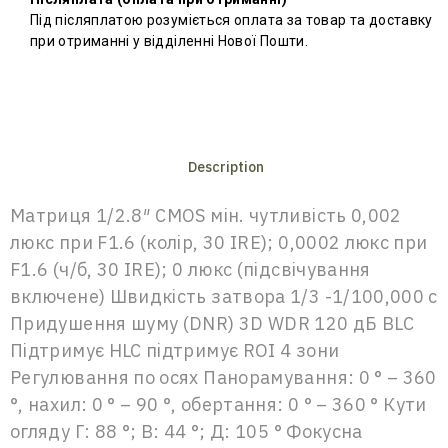
Під післяплатою розуміється оплата за товар та доставку
при отриманні у відділенні Нової Пошти.
Description
Матриця 1/2.8″ CMOS мін. чутливість 0,002
люкс при F1.6 (колір, 30 IRE); 0,0002 люкс при
F1.6 (ч/б, 30 IRE); 0 люкс (підсвічування
включене) Швидкість затвора 1/3 -1/100,000 с
Придушення шуму (DNR) 3D WDR 120 дБ BLC
Підтримує HLC підтримує ROI 4 зони
Регулювання по осях Панорамування: 0 ° – 360
°, нахил: 0 ° – 90 °, обертання: 0 ° – 360 ° Кути
огляду Г: 88 °; В: 44 °; Д: 105 ° Фокусна