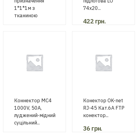
призначення
підлогова LО
1*1*1м з
74х20...
тканиною
422
грн.
1780
грн.
Коннектор MC4
Конектор OK-net
1000V, 50A,
RJ-45 Кат.6А FTP
луджений-мідний
конектор...
суцільний...
36
грн.
108
грн.