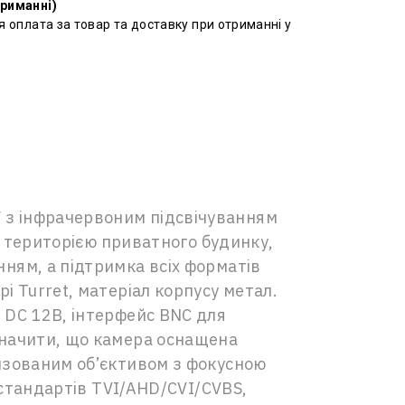
триманні)
я оплата за товар та доставку при отриманні у
 з інфрачервоним підсвічуванням
ня територією приватного будинку,
ням, а підтримка всіх форматів
і Turret, матеріал корпусу метал.
 DC 12В, інтерфейс BNC для
значити, що камера оснащена
ризованим об’єктивом з фокусною
 стандартів TVI/AHD/CVI/CVBS,