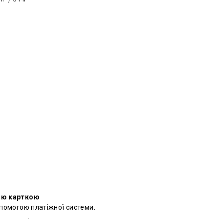
ою карткою
опомогою платіжної системи
.