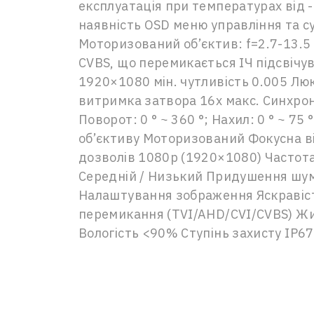
експлуатація при температурах від 
наявність OSD меню управління та су
Моторизований об’єктив: f=2.7-13.5 
CVBS, що перемикається ІЧ підсвічув
1920×1080 мін. чутливість 0.005 Люкс
витримка затвора 16x макс. Синхроні
Поворот: 0 ° ~ 360 °; Нахил: 0 ° ~ 7
об’єктиву Моторизований Фокусна ві
дозволів 1080p (1920×1080) Частота 
Середній / Низький Придушення шуму
Налаштування зображення Яскравість
перемикання (TVI/AHD/CVI/CVBS) Жив
Вологість <90% Ступінь захисту IP6