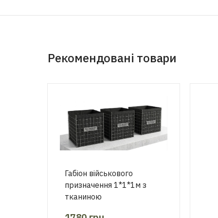
Рекомендовані товари
Габіон військового
призначення 1*1*1м з
тканиною
1780
грн.