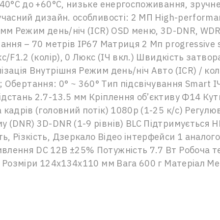
-40°C до +60°C, низьке енергоспоживання, зручн
часний дизайн. особливості: 2 МП High-performan
мм Режим день/ніч (ICR) OSD меню, 3D-DNR, WDR 1
ання – 70 метрів IP67 Матриця 2 Мп progressive 
/F1.2 (колір), 0 Люкс (ІЧ вкл.) Швидкість затвор
зація Внутрішня Режим день/ніч Авто (ICR) / кол
5 °; Обертання: 0° ~ 360° Тип підсвічування Smart 
дстань 2.7-13.5 мм Кріплення об’єктиву Ф14 Кут
кадрів (головний потік) 1080p (1-25 к/с) Регулю
 (DNR) 3D-DNR (1-9 рівнів) BLC Підтримується 
, Різкість, Дзеркало Відео інтерфейси 1 аналог
лення DC 12В ±25% Потужність 7.7 Вт Робоча тем
7 Розміри 124x134x110 мм Вага 600 г Матеріал М