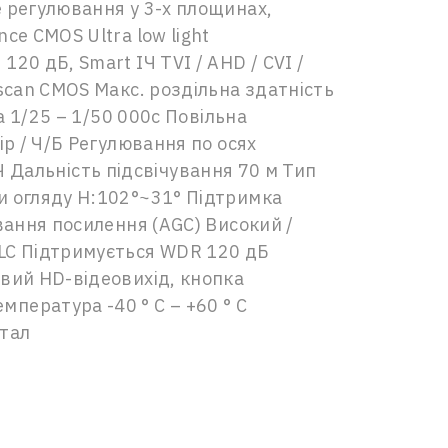
е регулювання у 3-х площинах,
ce CMOS Ultra low light
20 дБ, Smart ІЧ TVI / AHD / CVI /
scan CMOS Макс. роздільна здатність
а 1/25 – 1/50 000с Повільна
ір / Ч/Б Регулювання по осях
ІЧ Дальність підсвічування 70 м Тип
и огляду H:102°~31° Підтримка
вання посилення (AGC) Високий /
HLC Підтримується WDR 120 дБ
овий HD-відеовихід, кнопка
пература -40 ° C – +60 ° C
етал