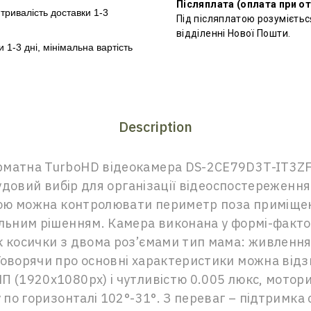
Післяплата (оплата при о
–
тривалість доставки 1-3
Під післяплатою розумієтьс
відділенні Нової Пошти.
и 1-3 дні, мінімальна вартість
Description
рматна TurboHD відеокамера DS-2CE79D3T-IT3ZF
 чудовий вибір для організації відеоспостережен
огою можна контролювати периметр поза приміщен
льним рішенням. Камера виконана у формі-фактор
к косички з двома роз’ємами тип мама: живлення
Говорячи про основні характеристики можна від
П (1920х1080px) і чутливістю 0.005 люкс, мото
у по горизонталі 102°-31°. З переваг – підтримка