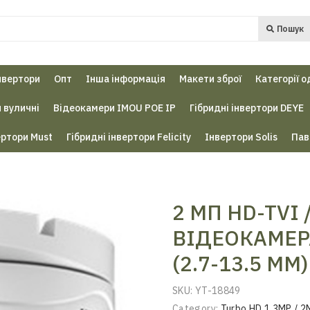
Пошук
нвертори
Опт
Інша інформація
Макети зброї
Категорії о
 вуличні
Відеокамери IMOU POE IP
Гібридні інвертори DEYE
ертори Must
Гібридні інвертори Felicity
Інвертори Solis
Пав
2 МП HD-TVI /
ВІДЕОКАМЕРА
(2.7-13.5 ММ)
SKU:
YT-18849
Category:
Turbo HD 1.3MP / 2