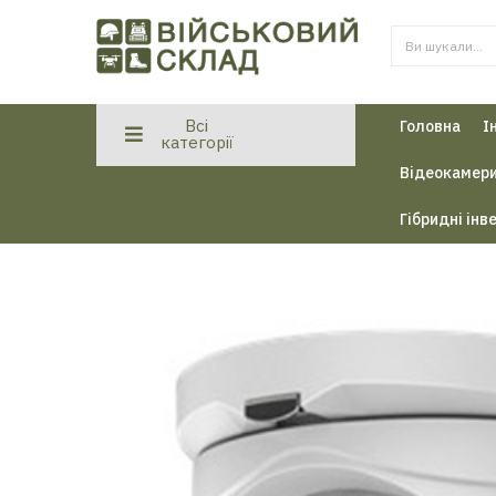
Всі
Головна
І
категорії
Відеокамери
Гібридні інв