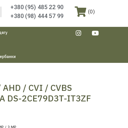
+380 (95) 485 22 90
(
0
)
+380 (98) 444 57 99
дягу
ербанки
 AHD / CVI / CVBS
 DS-2CE79D3T-IT3ZF
MP / 3 MP