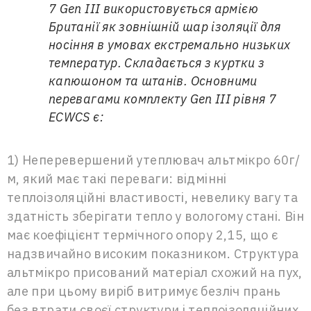
7 Gen III використовується армією
Британії як зовнішній шар ізоляції для
носіння в умовах екстремально низьких
температур. Складається з куртки з
капюшоном та штанів. Основними
перевагами комплекту Gen III рівня 7
ECWCS є:
1) Неперевершений утеплювач альтмікро 60г/
м, який має такі переваги: відмінні
теплоізоляційні властивості, невелику вагу та
здатність зберігати тепло у вологому стані. Він
має коефіцієнт термічного опору 2,15, що є
надзвичайно високим показником. Структура
альтмікро присований матеріал схожий на пух,
але при цьому виріб витримує безліч прань
без втрати своєї структури і теплоізоляційних