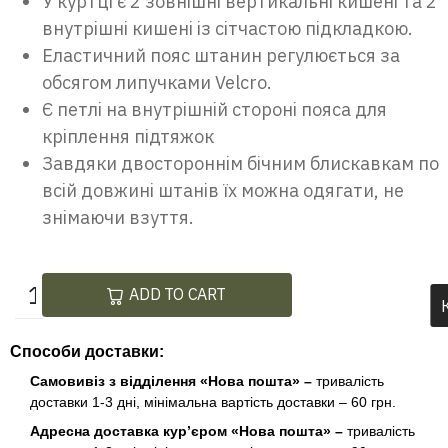
У куртці є 2 зовнішні вертикальні кишені та 2
внутрішні кишені із сітчастою підкладкою.
Еластичний пояс штанин регулюється за
обсягом липучками Velcro.
Є петлі на внутрішній стороні пояса для
кріплення підтяжок
Завдяки двостороннім бічним блискавкам по
всій довжині штанів їх можна одягати, не
знімаючи взуття.
ADD TO CART
Способи доставки:
Самовивіз з відділення «Нова пошта» –
тривалість
доставки 1-3 дні, мінімальна вартість доставки – 60 грн.
Адресна доставка кур’єром «Нова пошта» –
тривалість