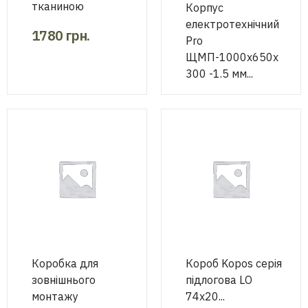
тканиною
Корпус
електротехнічний
1780
грн.
Pro
ЩМП-1000х650х
300 -1.5 мм...
9800
грн.
Коробка для
Короб Kopos серія
зовнішнього
підлогова LО
монтажу
74х20...