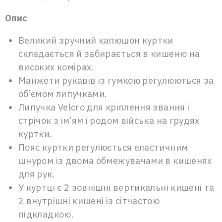
Опис
Великий зручний капюшон куртки
складається й забирається в кишеню на
високих комірах.
Манжети рукавів із гумкою регулюються за
об’ємом липучками.
Липучка Velcro для кріплення звання і
стрічок з ім’ям і родом війська на грудях
куртки.
Пояс куртки регулюється еластичним
шнуром із двома обмежувачами в кишенях
для рук.
У куртці є 2 зовнішні вертикальні кишені та
2 внутрішні кишені із сітчастою
підкладкою.