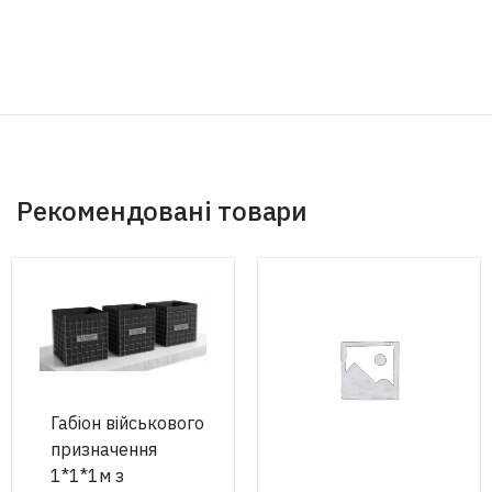
Рекомендовані товари
Габіон військового
призначення
1*1*1м з