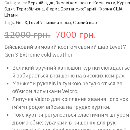
Categories:
Верхній одяг
,
Зимові комплекти
,
Комплекти
,
Куртк
Одяг
,
Термобілизна
,
Форма Британської армії
,
Форма США
,
Штани
Tags:
Gen 3
,
Level 7
,
зимова іорма
,
Сьомий шар
12000
грн.
7000
грн.
Військовий зимовий костюм сьомий шар Level 7
Gen 3 Extreme cold weather
Великий зручний капюшон куртки складаєтьс
й забирається в кишеню на високих комірах.
Манжети рукавів із гумкою регулюються за
об’ємом липучками Velcro.
Липучка Velcro для кріплення звання і стрічок 
ім’ям і родом війська на грудях куртки.
Пояс куртки регулюється еластичним шнуром 
двома обмежувачами в кишенях для рук.