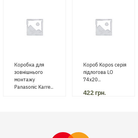
Коробка для
Короб Kopos серія
зовнішнього
підлогова LО
монтажу
74х20...
Panasonic Karre...
422
грн.
75
грн.