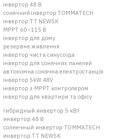
інвертор 48 В
сонячний інвертор TOMMATECH
інвертор TT NEW5K
MPPT 60–115 В
інвертор для дому
резервне живлення
інвертор чиста синусоїда
інвертор для сонячних панелей
автономна сонячна електростанція
інвертор 5kW 48V
інвертор з MPPT контролером
інвертор для квартири та офісу
гибридный инвертор 5 кВт
инвертор 48 В
солнечный инвертор TOMMATECH
инвертор TT NEW5K