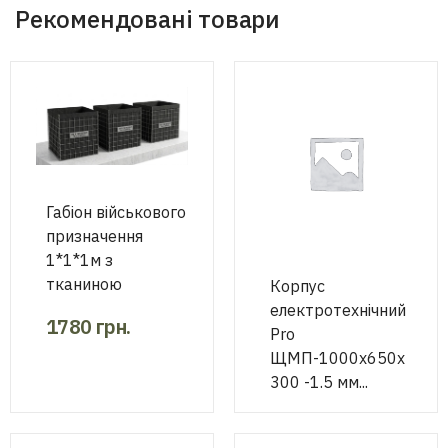
Рекомендовані товари
Габіон військового
призначення
1*1*1м з
тканиною
Корпус
електротехнічний
1780
грн.
Pro
ЩМП-1000х650х
300 -1.5 мм...
9800
грн.