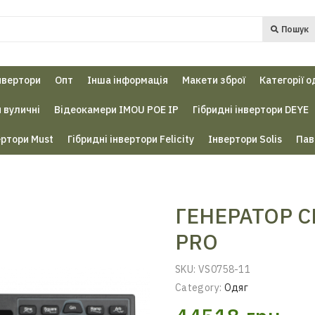
Пошук
нвертори
Опт
Інша інформація
Макети зброї
Категорії о
 вуличні
Відеокамери IMOU POE IP
Гібридні інвертори DEYE
ертори Must
Гібридні інвертори Felicity
Інвертори Solis
Пав
ГЕНЕРАТОР С
PRO
SKU:
VS0758-11
Category:
Одяг