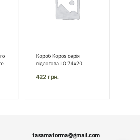
го
Короб Kopos серія
...
підлогова LО 74х20...
422
грн.
tasamaforma@gmail.com