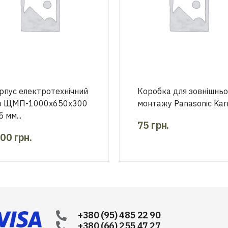
рпус електротехнічний
Коробка для зовнішньо
o ЩМП-1000х650х300
монтажу Panasonic Karre
5 мм...
75
грн.
800
грн.
+380 (95) 485 22 90
+380 (66) 255 47 27