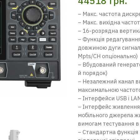
44518
грн.
– Макс. частота дискре
– Макс. вихідна частот
– 16-розрядна вертик
– Функція редагування
довжиною дуги сигналу
Mpts/CH опціонально)
– Вбудований генерато
й порядок)
– Незалежний канал в
максимальною частото
– Інтерфейси USB і LA
– Інтерфейс живлення
мобільного джерела ж
вимогам тестування в
– Стандартна функція