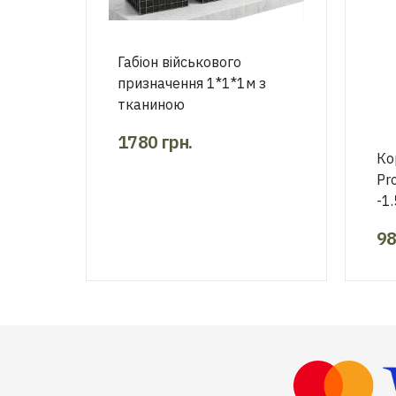
Габіон військового
призначення 1*1*1м з
тканиною
1780
грн.
Ко
Pr
-1.
9