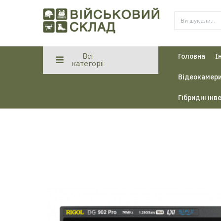
Всі
Головна
І
категорії
Відеокамери
Гібридні інв