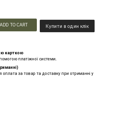
ADD TO CART
Купити в один клік
ою карткою
опомогою платіжної системи
.
триманні)
я оплата за товар та доставку при отриманні у