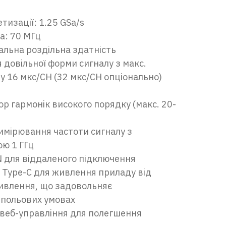
тизації: 1.25 GSa/s
а: 70 МГц
альна роздільна здатність
 довільної форми сигналу з макс.
 16 мкс/CH (32 мкс/CH опціонально)
р гармонік високого порядку (макс. 20-
имірювання частоти сигналу з
ю 1 ГГц
N для віддаленого підключення
 Type-C для живлення приладу від
ивлення, що задовольняє
 польових умовах
 веб-управління для полегшення