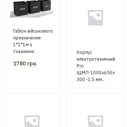
Габіон військового
призначення
1*1*1м з
тканиною
Корпус
електротехнічний
1780
грн.
Pro
ЩМП-1000х650х
300 -1.5 мм...
9800
грн.