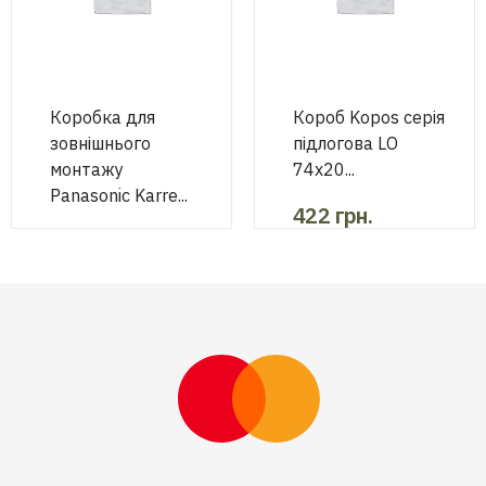
Коробка для
Короб Kopos серія
зовнішнього
підлогова LО
монтажу
74х20...
Panasonic Karre...
422
грн.
75
грн.